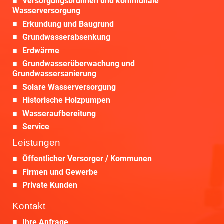
Versorgungsbrunnen und kommunale
Wasserversorgung
Erkundung und Baugrund
Grundwasserabsenkung
Erdwärme
Grundwasserüberwachung und
Grundwassersanierung
Solare Wasserversorgung
Historische Holzpumpen
Wasseraufbereitung
Service
Leistungen
Öffentlicher Versorger / Kommunen
Firmen und Gewerbe
Private Kunden
Kontakt
Ihre Anfrage