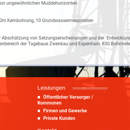
 von ungewöhnlichen Muddehorizonten
 400m Kernbohrung, 10 Grundwassermessstellen
r Abschätzung von Setzungserscheinungen und der Entwicklun
ppenbereich der Tagebaue Zwenkau und Espenhain, 830 Bohrmete
Leistungen
Öffentlicher Versorger /
Kommunen
Firmen und Gewerbe
Private Kunden