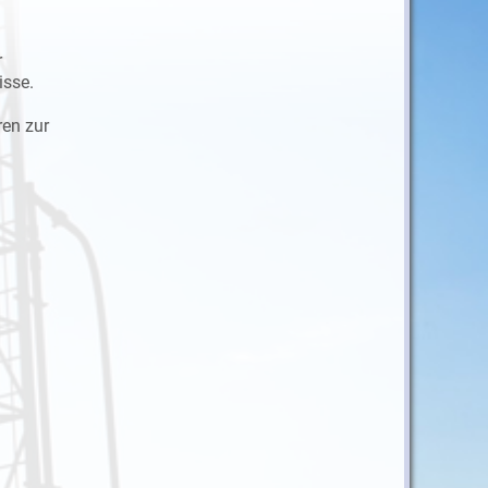
r
sse.
en zur