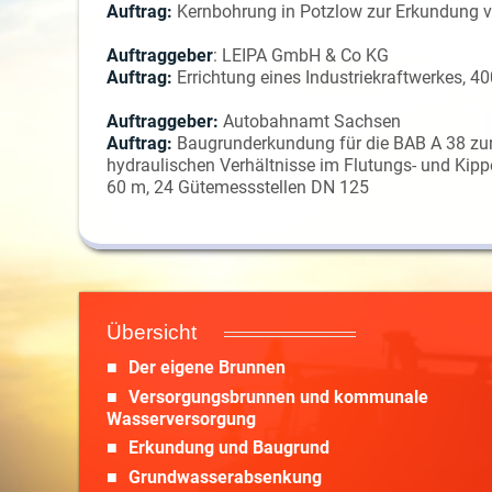
Auftrag:
Kernbohrung in Potzlow zur Erkundung
Auftraggeber
: LEIPA GmbH & Co KG
Auftrag:
Errichtung eines Industriekraftwerkes,
Auftraggeber:
Autobahnamt Sachsen
Auftrag:
Baugrunderkundung für die BAB A 38 zu
hydraulischen Verhältnisse im Flutungs- und Ki
60 m, 24 Gütemessstellen DN 125
Übersicht
Der eigene Brunnen
Versorgungsbrunnen und kommunale
Wasserversorgung
Erkundung und Baugrund
Grundwasserabsenkung